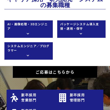
の募集職種
AI・画像処理・3Dエンジニ
パッケージシステム導入支
ア
援・運用・保守
システムエンジニア／プログ
ラマー
ご応募はこちらから
新卒採用
新卒採用
営業部門
管理部門