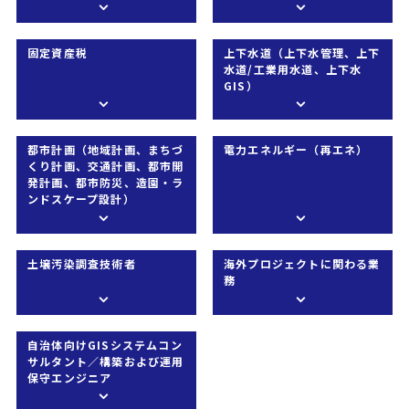
固定資産税
上下水道（上下水管理、上下
水道/工業用水道、上下水
GIS）
都市計画（地域計画、まちづ
電力エネルギー（再エネ）
くり計画、交通計画、都市開
発計画、都市防災、造園・ラ
ンドスケープ設計）
土壌汚染調査技術者
海外プロジェクトに関わる業
務
自治体向けGISシステムコン
サルタント／構築および運用
保守エンジニア