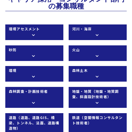
の募集職種
環境アセスメント
河川・海岸
砂防
火山
環境
森林土木
森林調査・計画技術者
地盤・地質（地盤・地質調
査、斜面設計技術者）
道路（道路、道路GIS、橋
鉄道（空間情報コンサルタン
梁、トンネル、法面、道路構
ト技術者）
造物）