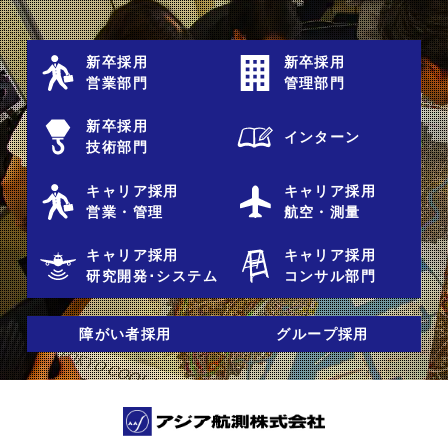
新卒採用
新卒採用
営業部門
管理部門
新卒採用
インターン
技術部門
キャリア採用
キャリア採用
営業・管理
航空・測量
キャリア採用
キャリア採用
研究開発･システム
コンサル部門
障がい者採用
グループ採用