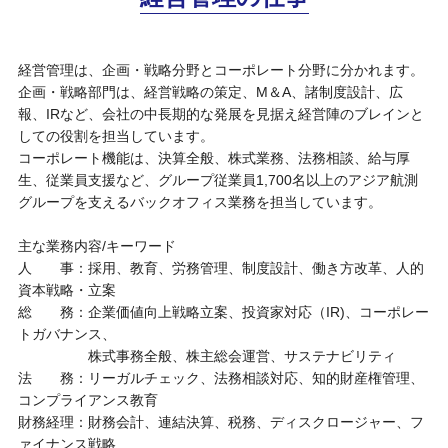
経営管理は、企画・戦略分野とコーポレート分野に分かれます。
企画・戦略部門は、経営戦略の策定、M＆A、諸制度設計、広
報、IRなど、会社の中長期的な発展を見据え経営陣のブレインと
しての役割を担当しています。
コーポレート機能は、決算全般、株式業務、法務相談、給与厚
生、従業員支援など、グループ従業員1,700名以上のアジア航測
グループを支えるバックオフィス業務を担当しています。
主な業務内容/キーワード
人 事：採用、教育、労務管理、制度設計、働き方改革、人的
資本戦略・立案
総 務：企業価値向上戦略立案、投資家対応（IR)、コーポレー
トガバナンス、
株式事務全般、株主総会運営、サステナビリティ
法 務：リーガルチェック、法務相談対応、知的財産権管理、
コンプライアンス教育
財務経理：財務会計、連結決算、税務、ディスクロージャー、フ
ァイナンス戦略