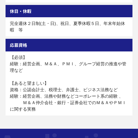
休日・休暇
完全週休２日制(土・日)、祝日、夏季休暇５日、年末年始休
暇 等
応募資格
【必須】
経験：経営企画、Ｍ＆Ａ、ＰＭＩ、グループ経営の推進や管
理など
【あると望ましい】
資格：公認会計士、税理士、弁護士、ビジネス法務など
経験：経営企画、法務や財務などコーポレート系の経験 、
Ｍ＆Ａ仲介会社・銀行・証券会社でのＭ＆ＡやＰＭＩ
に関する実務